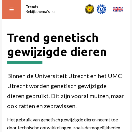
Trends
Bekijk thema's
Trends
Trend genetisch
gewijzigde dieren
Aantallen proefdieren en dierproeven over meerdere jaren
Thema's
Trend aantal dierproeven
Binnen de Universiteit Utrecht en het UMC
Utrecht worden genetisch gewijzigde
Trend gedood zonder te zijn ingezet
dieren gebruikt. Dit zijn vooral muizen, maar
Trend genetisch gewijzigde dieren
ook ratten en zebravissen.
Het gebruik van genetisch gewijzigde dieren neemt toe
Terug naar trends
door technische ontwikkelingen, zoals de mogelijkheden